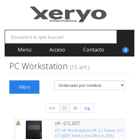
Menú
Acceso
Contacto
0
PC Workstation
(15 art.)
Filtro
Ant.
01
02
Sig.
HP - D72JDET
PC HP Workstation HP Z2 Tower G1i
D72JDET Intel Core Ultra 9-285/