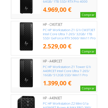
64GB/ 1TB SSD/ RTX Pro 4000
Blackwell/ Win11 Pro/ Incluye
4.969,00 €
Teclado
Comprar
HP - CM3T3ET
PC HP Workstation Z1 G1i CM3T3ET
Intel Core Ultra 7-265/ 32GB/ 1TB
SSD/ GeForce RTX 5060/ Win11 Pro
2.529,00 €
Comprar
HP - A40RCET
PC HP Workstation Z1 Tower G1i
A40RCET Intel Core Ultra 7-265/
16GB/ 512GB SSD/ Win11 Pro
1.399,00 €
Comprar
HP - A40N0ET
PC HP Workstation Z2 Mini G1a
A40N0ET Ryzen AI MAX PRO 390/