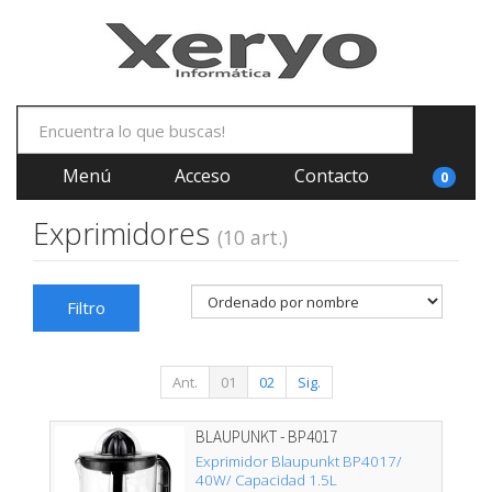
Menú
Acceso
Contacto
0
Exprimidores
(10 art.)
Filtro
Ant.
01
02
Sig.
BLAUPUNKT - BP4017
Exprimidor Blaupunkt BP4017/
40W/ Capacidad 1.5L