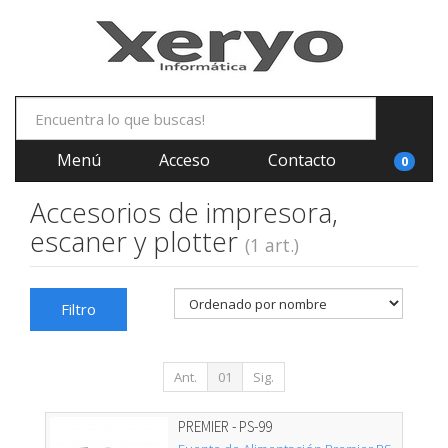
Menú
Acceso
Contacto
0
Accesorios de impresora,
escaner y plotter
(1 art.)
Filtro
Ant.
01
Sig.
PREMIER - PS-99