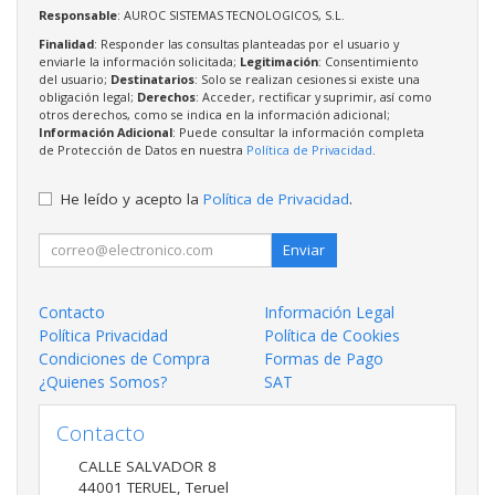
Responsable
: AUROC SISTEMAS TECNOLOGICOS, S.L.
Finalidad
: Responder las consultas planteadas por el usuario y
enviarle la información solicitada;
Legitimación
: Consentimiento
del usuario;
Destinatarios
: Solo se realizan cesiones si existe una
obligación legal;
Derechos
: Acceder, rectificar y suprimir, así como
otros derechos, como se indica en la información adicional;
Información Adicional
: Puede consultar la información completa
de Protección de Datos en nuestra
Política de Privacidad
.
He leído y acepto la
Política de Privacidad
.
Enviar
Contacto
Información Legal
Política Privacidad
Política de Cookies
Condiciones de Compra
Formas de Pago
¿Quienes Somos?
SAT
Contacto
CALLE SALVADOR 8
44001
TERUEL
,
Teruel