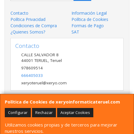
Contacto
Información Legal
Política Privacidad
Política de Cookies
Condiciones de Compra
Formas de Pago
¿Quienes Somos?
SAT
Contacto
CALLE SALVADOR 8
44001
TERUEL
,
Teruel
978609514
666405033
xeryoteruel@xeryo.com
Política de Cookies de xeryoinformaticateruel.com
Horario
LUNES A VIERNES 9:30 A 13:30 17:00 a 20:00 Y
Configurar
Rechazar
Aceptar Cookies
SÁBADO 10:00 A 13:30
Utilizamos cookies propias y de terceros para mejorar
nuestros servicios.