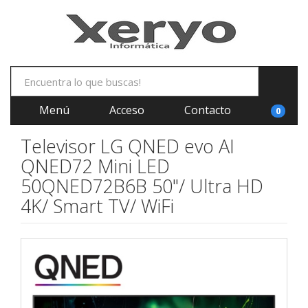
Menú
Acceso
Contacto
0
Televisor LG QNED evo AI
QNED72 Mini LED
50QNED72B6B 50"/ Ultra HD
4K/ Smart TV/ WiFi