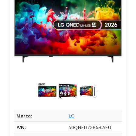
Marca:
LG
P/N:
50QNED72B6B.AEU