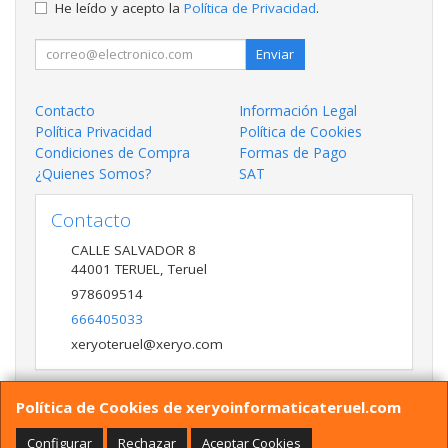
He leído y acepto la
Política de Privacidad
.
Enviar
Contacto
Información Legal
Política Privacidad
Política de Cookies
Condiciones de Compra
Formas de Pago
¿Quienes Somos?
SAT
Contacto
CALLE SALVADOR 8
44001
TERUEL
,
Teruel
978609514
666405033
xeryoteruel@xeryo.com
Política de Cookies de xeryoinformaticateruel.com
Horario
LUNES A VIERNES 9:30 A 13:30 17:00 a 20:00 Y
Configurar
Rechazar
Aceptar Cookies