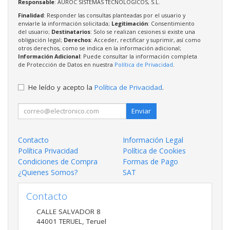
Responsable
: AUROC SISTEMAS TECNOLOGICOS, S.L.
Finalidad
: Responder las consultas planteadas por el usuario y
enviarle la información solicitada;
Legitimación
: Consentimiento
del usuario;
Destinatarios
: Solo se realizan cesiones si existe una
obligación legal;
Derechos
: Acceder, rectificar y suprimir, así como
otros derechos, como se indica en la información adicional;
Información Adicional
: Puede consultar la información completa
de Protección de Datos en nuestra
Política de Privacidad
.
He leído y acepto la
Política de Privacidad
.
Enviar
Contacto
Información Legal
Política Privacidad
Política de Cookies
Condiciones de Compra
Formas de Pago
¿Quienes Somos?
SAT
Contacto
CALLE SALVADOR 8
44001
TERUEL
,
Teruel