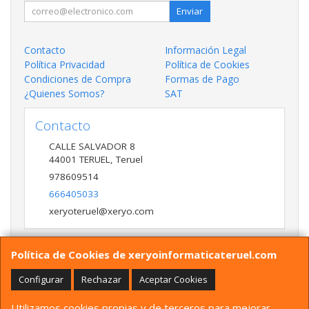
Enviar
Contacto
Información Legal
Política Privacidad
Política de Cookies
Condiciones de Compra
Formas de Pago
¿Quienes Somos?
SAT
Contacto
CALLE SALVADOR 8
44001
TERUEL
,
Teruel
978609514
666405033
xeryoteruel@xeryo.com
Política de Cookies de xeryoinformaticateruel.com
Horario
LUNES A VIERNES 9:30 A 13:30 17:00 a 20:00 Y
Configurar
Rechazar
Aceptar Cookies
SÁBADO 10:00 A 13:30
Utilizamos cookies propias y de terceros para mejorar