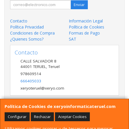
Enviar
Contacto
Información Legal
Política Privacidad
Política de Cookies
Condiciones de Compra
Formas de Pago
¿Quienes Somos?
SAT
Contacto
CALLE SALVADOR 8
44001
TERUEL
,
Teruel
978609514
666405033
xeryoteruel@xeryo.com
Política de Cookies de xeryoinformaticateruel.com
Horario
LUNES A VIERNES 9:30 A 13:30 17:00 a 20:00 Y
Configurar
Rechazar
Aceptar Cookies
SÁBADO 10:00 A 13:30
Utilizamos cookies propias y de terceros para mejorar