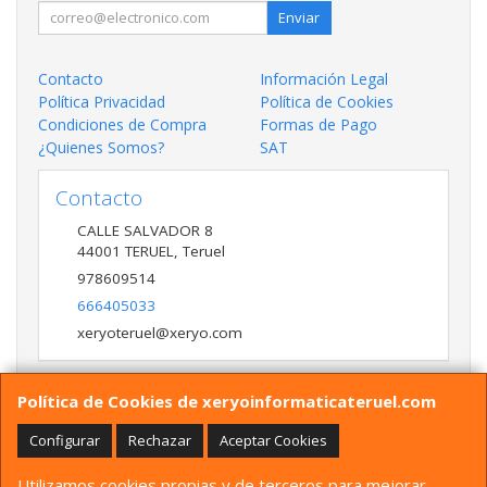
Enviar
Contacto
Información Legal
Política Privacidad
Política de Cookies
Condiciones de Compra
Formas de Pago
¿Quienes Somos?
SAT
Contacto
CALLE SALVADOR 8
44001
TERUEL
,
Teruel
978609514
666405033
xeryoteruel@xeryo.com
Política de Cookies de xeryoinformaticateruel.com
Horario
LUNES A VIERNES 9:30 A 13:30 17:00 a 20:00 Y
Configurar
Rechazar
Aceptar Cookies
SÁBADO 10:00 A 13:30
Utilizamos cookies propias y de terceros para mejorar