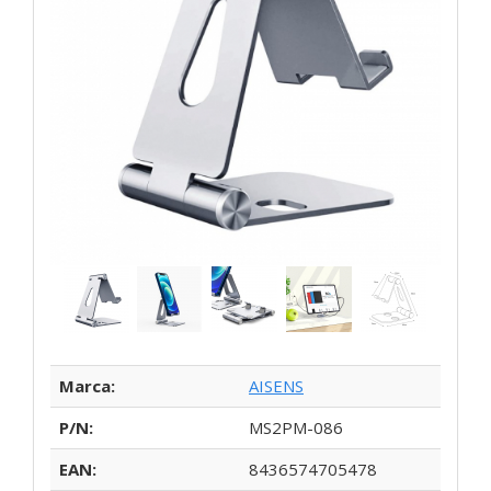
Marca:
AISENS
P/N:
MS2PM-086
EAN:
8436574705478