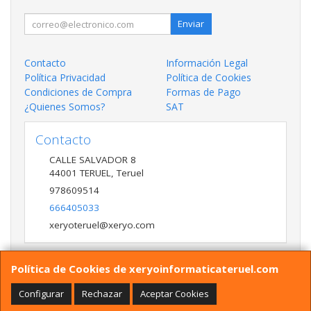
Enviar
Contacto
Información Legal
Política Privacidad
Política de Cookies
Condiciones de Compra
Formas de Pago
¿Quienes Somos?
SAT
Contacto
CALLE SALVADOR 8
44001
TERUEL
,
Teruel
978609514
666405033
xeryoteruel@xeryo.com
Política de Cookies de xeryoinformaticateruel.com
Horario
LUNES A VIERNES 9:30 A 13:30 17:00 a 20:00 Y
Configurar
Rechazar
Aceptar Cookies
SÁBADO 10:00 A 13:30