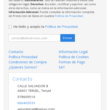
del usuario;
Destinatarios
: Solo se realizan cesiones si existe una
obligación legal;
Derechos
: Acceder, rectificar y suprimir, así como
otros derechos, como se indica en la información adicional;
Información Adicional
: Puede consultar la información completa
de Protección de Datos en nuestra
Política de Privacidad
.
He leído y acepto la
Política de Privacidad
.
Enviar
Contacto
Información Legal
Política Privacidad
Política de Cookies
Condiciones de Compra
Formas de Pago
¿Quienes Somos?
SAT
Contacto
CALLE SALVADOR 8
44001
TERUEL
,
Teruel
978609514
666405033
xeryoteruel@xeryo.com