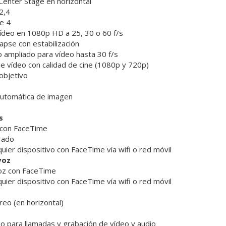
enter Stage en horizontal
2,4
e 4
ídeo en 1080p HD a 25, 30 o 60 f/s
apse con estabili­zación
 ampliado para vídeo hasta 30 f/s
de vídeo con calidad de cine (1080p y 720p)
objetivo
 automática de imagen
s
 con FaceTime
rado
quier dispositivo con FaceTime vía wifi o red móvil
voz
oz con FaceTime
quier dispositivo con FaceTime vía wifi o red móvil
reo (en horizontal)
o para llamadas y grabación de vídeo y audio