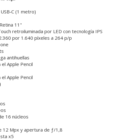
 USB‑C (1 metro)
 Retina 11"
-Touch retroiluminada por LED con tecnología IPS
2.360 por 1.640 píxeles a 264 p/p
Tone
ts
ga antihuellas
 el Apple Pencil
 el Apple Pencil
)
eos
eos
de 16 núcleos
e 12 Mpx y apertura de ƒ/1,8
asta x5