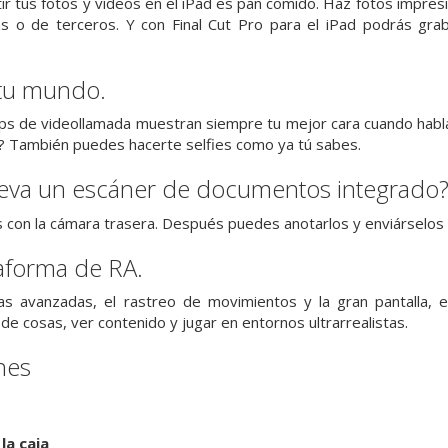
tir tus fotos y vídeos en el iPad es pan comido. Haz fotos impres
s o de terceros. Y con Final Cut Pro para el iPad podrás grabar
tu mundo.
s de videollamada muestran siempre tu mejor cara cuando hablas c
También puedes hacerte selfies como ya tú sabes.
lleva un escáner de documentos integrado
on la cámara trasera. Después puedes anotarlos y enviárselos a
aforma de RA.
as avanzadas, el rastreo de movimientos y la gran pantalla, e
e cosas, ver contenido y jugar en entornos ultrarrealistas.
nes
la caja