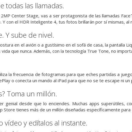
de todas las llamadas.
12MP Center Stage, vas a ser protagonista de las llamadas FaceT
Y con el HDR Inteligente 4, tus fotos brillarán por sí mismas, al nat
. Y sube de nivel.
stura en el avión o a gustísimo en el sofá de casa, la pantalla Li
 vida que nunca. Además, con la tecnología True Tone, no importa 
liza la frecuencia de fotogramas para que eches partidas a juego
ePlay o conecta un mando al iPad para que no se te escape ni un p
s? Toma un millón.
er genial desde que lo enciendes. Muchas apps superútiles, co
pp Store tienes más de un millón diseñadas específicamente para él.
 vídeo y edítalos al instante.