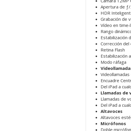
Cámara 12MP C
Apertura de ƒ/
HDR Inteligent
Grabación de v
Vídeo en time‑l
Rango dinámico
Estabilización 
Corrección del 
Retina Flash
Estabilización
Modo ráfaga
Videollamada
Videollamadas
Encuadre Cent
Del iPad a cual
Llamadas de 
Llamadas de v
Del iPad a cual
Altavoces
Altavoces esté
Micrófonos
Doble micrófon