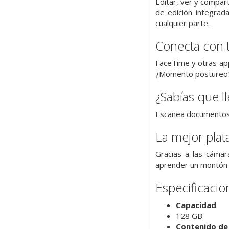
Editar, ver y compar
de edición integrada
cualquier parte.
Conecta con 
FaceTime y otras app
¿Momento postureo? 
¿Sabías que 
Escanea documentos c
La mejor plat
Gracias a las cámar
aprender un montón d
Especificacio
Capacidad
128 GB
Contenido de 