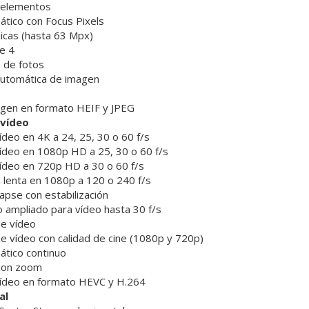
 elementos
tico con Focus Pixels
icas (hasta 63 Mpx)
e 4
 de fotos
 automática de imagen
agen en formato HEIF y JPEG
 vídeo
ídeo en 4K a 24, 25, 30 o 60 f/s
ídeo en 1080p HD a 25, 30 o 60 f/s
ídeo en 720p HD a 30 o 60 f/s
 lenta en 1080p a 120 o 240 f/s
apse con estabili­zación
 ampliado para vídeo hasta 30 f/s
de vídeo
de vídeo con calidad de cine (1080p y 720p)
tico continuo
con zoom
vídeo en formato HEVC y H.264
al