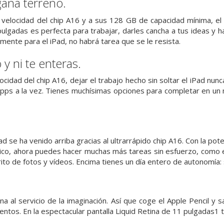
gana terreno.
le velocidad del chip A16 y a sus 128 GB de capacidad mínima, el
pulgadas es perfecta para trabajar, darles cancha a tus ideas y h
mente para el iPad, no habrá tarea que se le resista.
y ni te enteras.
ocidad del chip A16, dejar el trabajo hecho sin soltar el iPad nun
apps a la vez. Tienes muchísimas opciones para completar en un
Pad se ha venido arriba gracias al ultrarrápido chip A16. Con la p
co, ahora puedes hacer muchas más tareas sin esfuerzo, como ed
ito de fotos y vídeos. Encima tienes un día entero de autonomía: s
na al servicio de la imaginación. Así que coge el Apple Pencil y
ntos. En la espectacular pantalla Liquid Retina de 11 pulgadas1 t