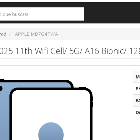
Pad
APPLE MD7G4TY/A
025 11th Wifi Cell/ 5G/ A16 Bionic/ 1
M
P
E
D