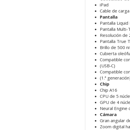
iPad
Cable de carga
Pantalla
Pantalla Liquid
Pantalla Multi
Resolución de 
Pantalla True 
Brillo de 500 ni
Cubierta oleófu
Compatible con
(USB‑C)
Compatible con
(1.ª generación
Chip
Chip A16
CPU de 5 núcl
GPU de 4 núcl
Neural Engine 
Cámara
Gran angular d
Zoom digital h