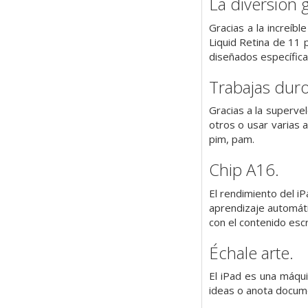
La diversión 
Gracias a la increíb
Liquid Retina de 11 
diseñados específica
Trabajas duro 
Gracias a la supervel
otros o usar varias 
pim, pam.
Chip A16.
El rendi­miento del i
aprendizaje automáti
con el contenido escr
Échale arte.
El iPad es una máqui
ideas o anota docume