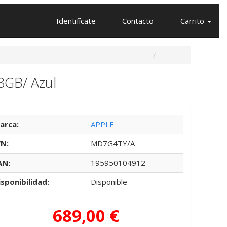
Identifícate
Contacto
Carrito
28GB/ Azul
arca:
APPLE
/N:
MD7G4TY/A
AN:
195950104912
isponibilidad:
Disponible
689,00 €