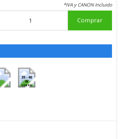
*IVA y CANON Incluido
Comprar
20 - 40
W
USB PD