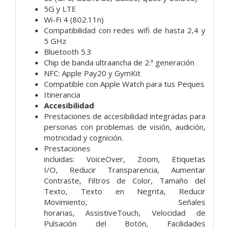
5G y LTE
Wi-Fi 4 (802.11n)
Compati­bilidad con redes wifi de hasta 2,4 y
5 GHz
Bluetooth 5.3
Chip de banda ultraancha de 2.ª generación
NFC: Apple Pay20 y GymKit
Compatible con Apple Watch para tus Peques
Itinerancia
Accesibilidad
Prestaciones de accesibilidad integradas para
personas con problemas de visión, audición,
motricidad y cognición.
Prestaciones
incluidas:
VoiceOver,
Zoom,
Etiquetas
I/O,
Reducir Transparencia,
Aumentar
Contraste,
Filtros de Color,
Tamaño del
Texto,
Texto en Negrita,
Reducir
Movimiento,
Señales
horarias,
AssistiveTouch, V
elocidad de
Pulsación del Botón,
Facilidades