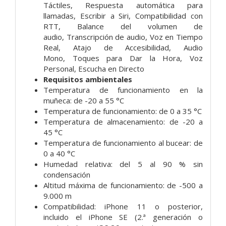
Táctiles,
Respuesta automática para
llamadas,
Escribir a Siri,
Compati­bilidad con
RTT,
Balance del volumen de
audio,
Transcripción de audio,
Voz en Tiempo
Real,
Atajo de Accesibilidad,
Audio
Mono,
Toques para Dar la Hora,
Voz
Personal,
Escucha en Directo
Requisitos ambientales
Temperatura de funciona­miento en la
muñeca: de -20 a 55 °C
Temperatura de funciona­miento: de 0 a 35 °C
Temperatura de almacena­miento: de -20 a
45 °C
Temperatura de funciona­miento al bucear: de
0 a 40 °C
Humedad relativa: del 5 al 90 % sin
condensación
Altitud máxima de funciona­miento: de -500 a
9.000 m
Compati­bilidad:
iPhone 11 o posterior,
incluido el iPhone SE (2.ª generación o