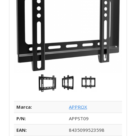
Marca:
APPROX
P/N:
APPST09
EAN:
8435099523598