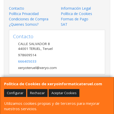
Contacto
Información Legal
Política Privacidad
Política de Cookies
Condiciones de Compra
Formas de Pago
¿Quienes Somos?
SAT
Contacto
CALLE SALVADOR 8
44001
TERUEL
,
Teruel
978609514
666405033
xeryoteruel@xeryo.com
Política de Cookies de xeryoinformaticateruel.com
Horario
LUNES A VIERNES 9:30 A 13:30 17:00 a 20:00 Y
Configurar
Rechazar
Aceptar Cookies
SÁBADO 10:00 A 13:30
Utilizamos cookies propias y de terceros para mejorar
nuestros servicios.