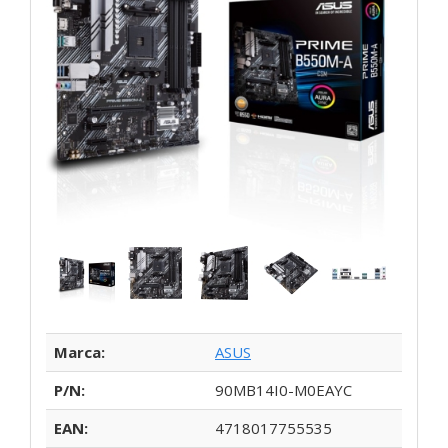
Marca:
ASUS
P/N:
90MB14I0-M0EAYC
EAN:
4718017755535