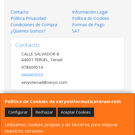
Contacto
Información Legal
Política Privacidad
Política de Cookies
Condiciones de Compra
Formas de Pago
¿Quienes Somos?
SAT
Contacto
CALLE SALVADOR 8
44001
TERUEL
,
Teruel
978609514
666405033
xeryoteruel@xeryo.com
Política de Cookies de xeryoinformaticateruel.com
Horario
LUNES A VIERNES 9:30 A 13:30 17:00 a 20:00 Y
Configurar
Rechazar
Aceptar Cookies
SÁBADO 10:00 A 13:30
Utilizamos cookies propias y de terceros para mejorar
nuestros servicios.