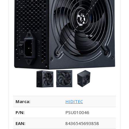
Marca:
HIDITEC
P/N:
PSU010046
EAN:
8436545693858