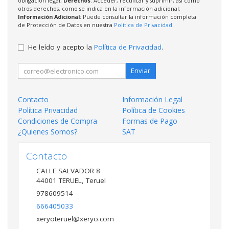
obligación legal;
Derechos
: Acceder, rectificar y suprimir, así como
otros derechos, como se indica en la información adicional;
Información Adicional
: Puede consultar la información completa
de Protección de Datos en nuestra
Política de Privacidad
.
He leído y acepto la
Política de Privacidad
.
Enviar
Contacto
Información Legal
Política Privacidad
Política de Cookies
Condiciones de Compra
Formas de Pago
¿Quienes Somos?
SAT
Contacto
CALLE SALVADOR 8
44001
TERUEL
,
Teruel
978609514
666405033
xeryoteruel@xeryo.com