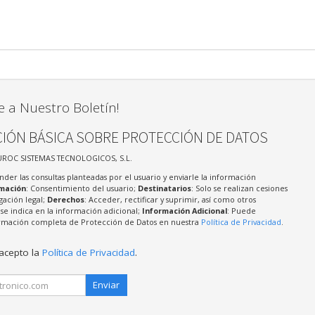
e a Nuestro Boletín!
IÓN BÁSICA SOBRE PROTECCIÓN DE DATOS
UROC SISTEMAS TECNOLOGICOS, S.L.
nder las consultas planteadas por el usuario y enviarle la información
imación
: Consentimiento del usuario;
Destinatarios
: Solo se realizan cesiones
igación legal;
Derechos
: Acceder, rectificar y suprimir, así como otros
e indica en la información adicional;
Información Adicional
: Puede
formación completa de Protección de Datos en nuestra
Política de Privacidad
.
 acepto la
Política de Privacidad
.
Enviar