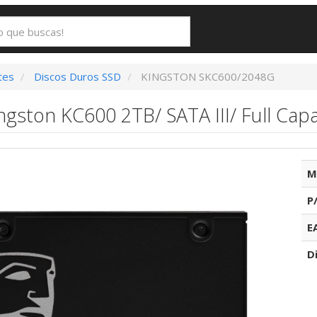
tes
Discos Duros SSD
KINGSTON SKC600/2048G
ngston KC600 2TB/ SATA III/ Full Capa
M
P
E
D