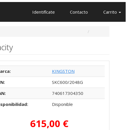
Identifícate
Contacto
Carrito
city
arca:
KINGSTON
/N:
SKC600/2048G
AN:
740617304350
isponibilidad:
Disponible
615,00 €