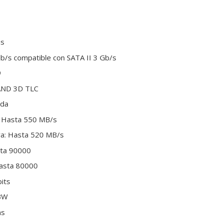
as
 Gb/s compatible con SATA II 3 Gb/s
9
AND 3D TLC
ada
a: Hasta 550 MB/s
ura: Hasta 520 MB/s
sta 90000
Hasta 80000
bits
TBW
as