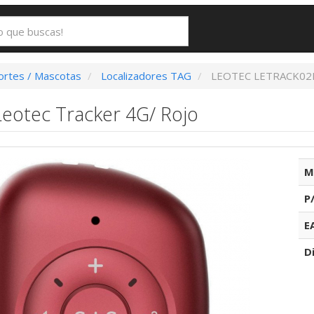
ortes / Mascotas
Localizadores TAG
LEOTEC LETRACK02
Leotec Tracker 4G/ Rojo
M
P
E
D