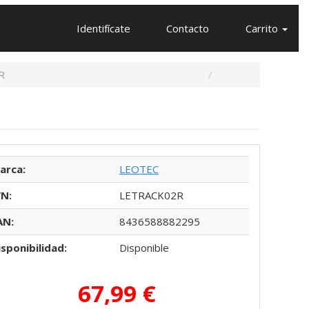
Identifícate
Contacto
Carrito
R
arca:
LEOTEC
/N:
LETRACK02R
AN:
8436588882295
isponibilidad:
Disponible
67,99 €