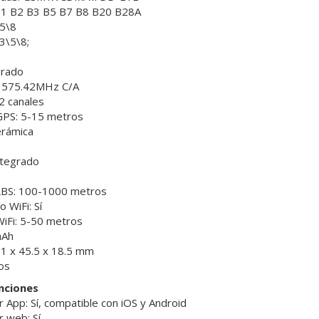
B1 B2 B3 B5 B7 B8 B20 B28A
5\8
3\5\8;
grado
,1575.42MHz C/A
2 canales
GPS: 5-15 metros
erámica
ntegrado
LBS: 100-1000 metros
 WiFi: Sí
iFi: 5-50 metros
mAh
1 x 45.5 x 18.5 mm
os
unciones
r App: Sí, compatible con iOS y Android
r web: Sí