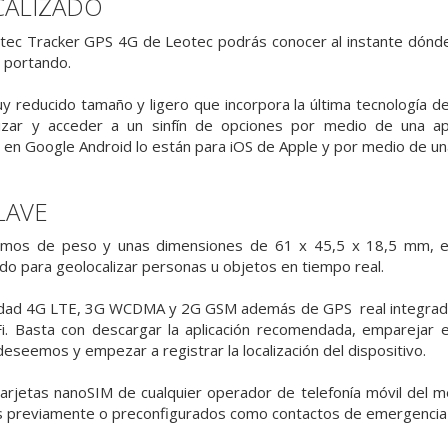
CALIZADO
tec Tracker GPS 4G de Leotec podrás conocer al instante dónde 
é portando.
y reducido tamaño y ligero que incorpora la última tecnología 
lizar y acceder a un sinfín de opciones por medio de una apli
s en Google Android lo están para iOS de Apple y por medio de 
LAVE
amos de peso y unas dimensiones de 61 x 45,5 x 18,5 mm, el
do para geolocalizar personas u objetos en tiempo real.
idad 4G LTE, 3G WCDMA y 2G GSM además de GPS real integrado 
. Basta con descargar la aplicación recomendada, emparejar el
deseemos y empezar a registrar la localización del dispositivo.
arjetas nanoSIM de cualquier operador de telefonía móvil del mer
 previamente o preconfigurados como contactos de emergencia p