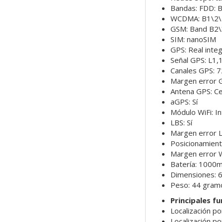
Bandas: FDD: 
WCDMA: B1\2\
GSM: Band B2\
SIM: nanoSIM
GPS: Real inte
Señal GPS: L1
Canales GPS: 7
Margen error 
Antena GPS: C
aGPS: Sí
Módulo WiFi: I
LBS: Sí
Margen error 
Posicionamiento
Margen error W
Batería: 1000
Dimensiones: 6
Peso: 44 gram
Principales f
Localización po
Localización po