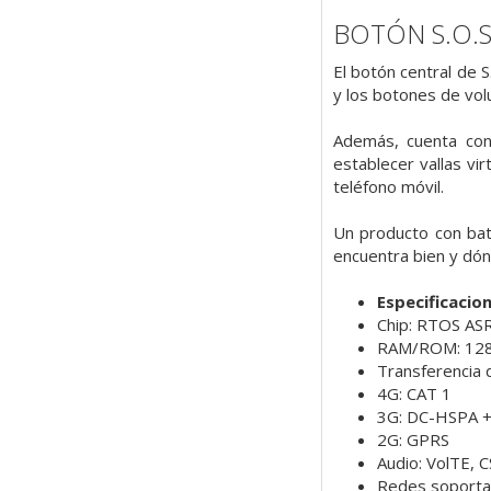
BOTÓN S.O.S
El botón central de 
y los botones de volu
Además, cuenta con d
establecer vallas vi
teléfono móvil.
Un producto con bat
encuentra bien y dó
Especificacio
Chip: RTOS A
RAM/ROM: 12
Transferencia 
4G: CAT 1
3G: DC-HSPA +
2G: GPRS
Audio: VolTE, 
Redes soport