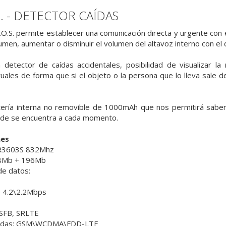
. - DETECTOR CAÍDAS
S.O.S. permite establecer una comunicación directa y urgente c
men, aumentar o disminuir el volumen del altavoz interno con el q
etector de caídas accidentales, posibilidad de visualizar la r
rtuales de forma que si el objeto o la persona que lo lleva sale 
ería interna no removible de 1000mAh que nos permitirá saber 
nde se encuentra a cada momento.
nes
SR3603S 832Mhz
8Mb + 196Mb
de datos:
 4.2\2.2Mbps
CSFB, SRLTE
adas: GSM\WCDMA\FDD-LTE