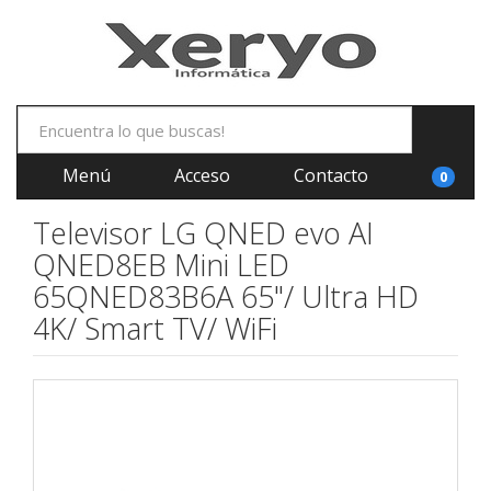
Menú
Acceso
Contacto
0
Televisor LG QNED evo AI
QNED8EB Mini LED
65QNED83B6A 65"/ Ultra HD
4K/ Smart TV/ WiFi