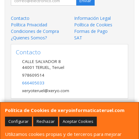
Enviar
Contacto
Información Legal
Política Privacidad
Política de Cookies
Condiciones de Compra
Formas de Pago
¿Quienes Somos?
SAT
Contacto
CALLE SALVADOR 8
44001
TERUEL
,
Teruel
978609514
666405033
xeryoteruel@xeryo.com
Política de Cookies de xeryoinformaticateruel.com
Horario
LUNES A VIERNES 9:30 A 13:30 17:00 a 20:00 Y
Configurar
Rechazar
Aceptar Cookies
SÁBADO 10:00 A 13:30
Utilizamos cookies propias y de terceros para mejorar