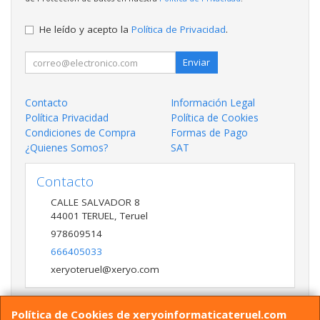
He leído y acepto la
Política de Privacidad
.
Enviar
Contacto
Información Legal
Política Privacidad
Política de Cookies
Condiciones de Compra
Formas de Pago
¿Quienes Somos?
SAT
Contacto
CALLE SALVADOR 8
44001
TERUEL
,
Teruel
978609514
666405033
xeryoteruel@xeryo.com
Política de Cookies de xeryoinformaticateruel.com
Horario