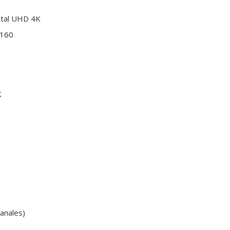
stal UHD 4K
2160
K
canales)