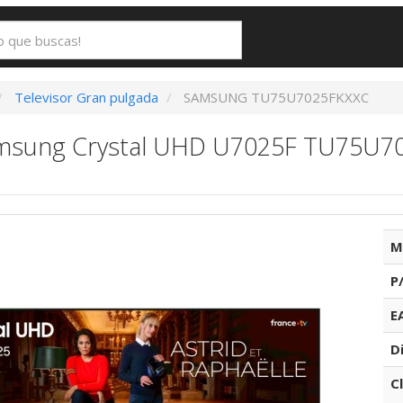
Televisor Gran pulgada
SAMSUNG TU75U7025FKXXC
amsung Crystal UHD U7025F TU75U70
M
P
E
D
C