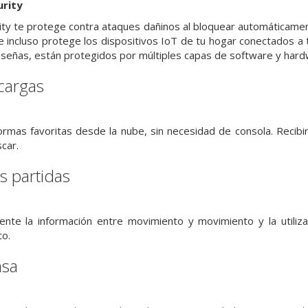
rity
y te protege contra ataques dañinos al bloquear automáticament
, e incluso protege los dispositivos IoT de tu hogar conectados a
señas, están protegidos por múltiples capas de software y hard
cargas
formas favoritas desde la nube, sin necesidad de consola. Reci
car.
s partidas
nte la información entre movimiento y movimiento y la utiliz
to.
asa