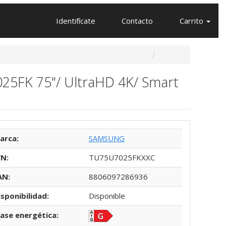
Identifícate
Contacto
Carrito
25FK 75"/ UltraHD 4K/ Smart
arca:
SAMSUNG
/N:
TU75U7025FKXXC
AN:
8806097286936
isponibilidad:
Disponible
lase energética: