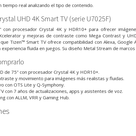
 tiempo real analizando el tipo de contenido.
ystal UHD 4K Smart TV (serie U7025F)
" con procesador Crystal 4K y HDR10+ para ofrecer imágenes 
Xcelerator y mejoras de contraste como Mega Contrast y UHD 
que Tizen™ Smart TV ofrece compatibilidad con Alexa, Google A
experiencia fluida en juegos. Su diseño Metal Stream de marcos f
omprarlo
D de 75" con procesador Crystal 4K y HDR10+.
traste y movimiento para imágenes más realistas y fluidas.
vo con OTS Lite y Q-Symphony.
V con 7 años de actualizaciones, apps y asistentes de voz.
ing con ALLM, VRR y Gaming Hub.
nes