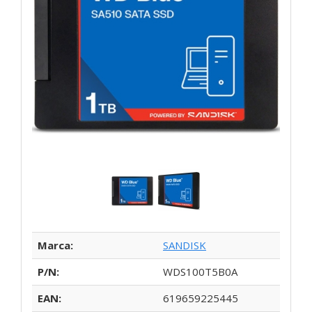
Marca:
SANDISK
P/N:
WDS100T5B0A
EAN:
619659225445