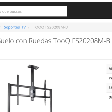
Soportes TV
TOOQ FS20208M-B
Suelo con Ruedas TooQ FS20208M-B p
M
P
E
D