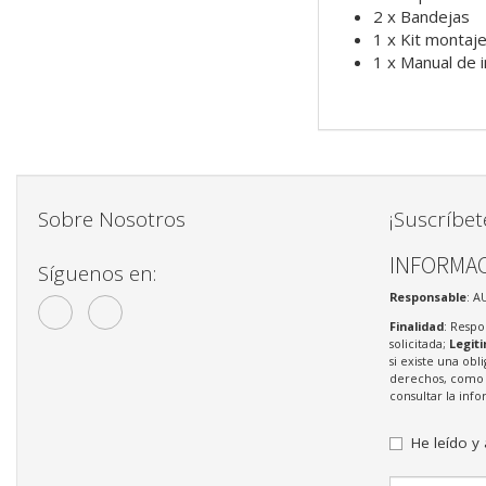
2 x Bandejas
1 x Kit montaje
1 x Manual de i
Sobre Nosotros
¡Suscríbet
INFORMAC
Síguenos en:
Responsable
: A
Finalidad
: Respo
solicitada;
Legit
si existe una obl
derechos, como s
consultar la in
He leído y