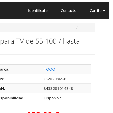
Identifícate
Contacto
Carrito
ara TV de 55-100"/ hasta
arca:
TOOQ
/N:
FS20208M-B
AN:
8433281014848
isponibilidad:
Disponible