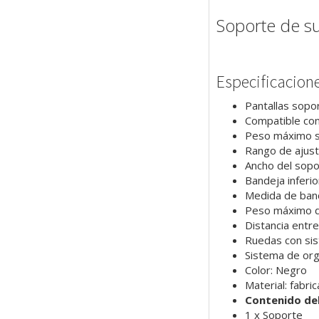
Soporte de 
Especificacion
Pantallas sopo
Compatible co
Peso máximo so
Rango de aju
Ancho del sop
Bandeja inferi
Medida de ban
Peso máximo de
Distancia ent
Ruedas con si
Sistema de org
Color: Negro
Material: fabri
Contenido de
1 x Soporte