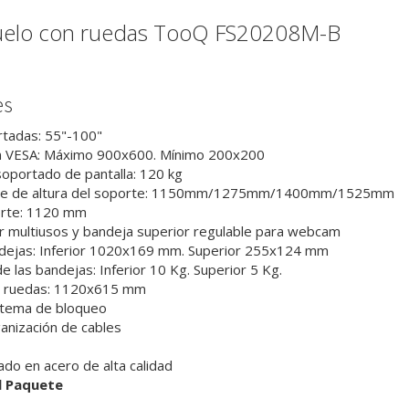
suelo con ruedas TooQ FS20208M-B
es
rtadas: 55"-100"
n VESA: Máximo 900x600. Mínimo 200x200
portado de pantalla: 120 kg
ste de altura del soporte: 1150mm/1275mm/1400mm/1525mm
orte: 1120 mm
or multiusos y bandeja superior regulable para webcam
dejas: Inferior 1020x169 mm. Superior 255x124 mm
 las bandejas: Inferior 10 Kg. Superior 5 Kg.
re ruedas: 1120x615 mm
stema de bloqueo
anización de cables
cado en acero de alta calidad
l Paquete