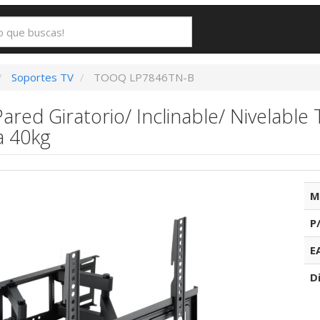
Soportes TV
TOOQ LP7846TN-B
ared Giratorio/ Inclinable/ Nivelab
a 40kg
M
P
E
D