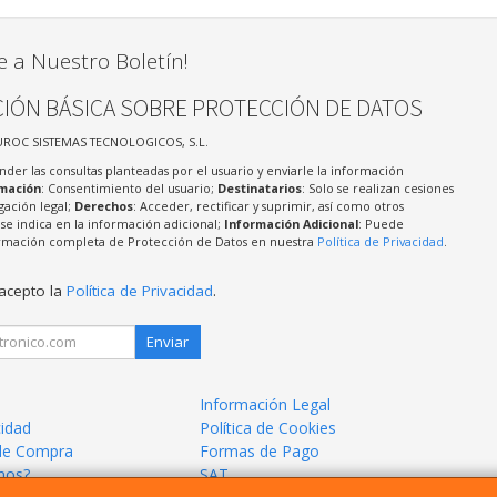
e a Nuestro Boletín!
IÓN BÁSICA SOBRE PROTECCIÓN DE DATOS
UROC SISTEMAS TECNOLOGICOS, S.L.
nder las consultas planteadas por el usuario y enviarle la información
imación
: Consentimiento del usuario;
Destinatarios
: Solo se realizan cesiones
igación legal;
Derechos
: Acceder, rectificar y suprimir, así como otros
e indica en la información adicional;
Información Adicional
: Puede
formación completa de Protección de Datos en nuestra
Política de Privacidad
.
 acepto la
Política de Privacidad
.
Enviar
Información Legal
cidad
Política de Cookies
de Compra
Formas de Pago
mos?
SAT