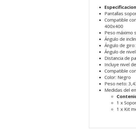
Especificacio
Pantallas sopo
Compatible co
400x400
Peso máximo so
Ángulo de incli
Ángulo de giro
Ángulo de nivel
Distancia de 
Incluye nivel d
Compatible con
Color: Negro
Peso neto: 3,4
Medidas del e
Conteni
1 x Sopo
1 x Kit m