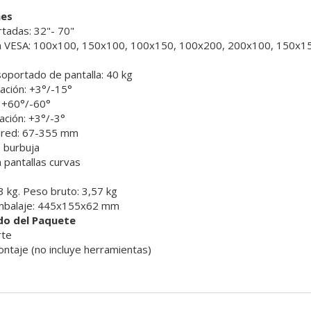
nes
rtadas: 32"- 70"
n VESA: 100x100, 150x100, 100x150, 100x200, 200x100, 150x1
portado de pantalla: 40 kg
nación: +3°/-15°
: +60°/-60°
ación: +3°/-3°
pared: 67-355 mm
e burbuja
 pantallas curvas
3 kg. Peso bruto: 3,57 kg
mbalaje: 445x155x62 mm
do del Paquete
rte
ontaje (no incluye herramientas)