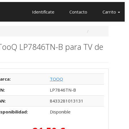
Identifícate
Contacto
Carrito
le TooQ LP7846TN-B para TV de
arca:
TOOQ
/N:
LP7846TN-B
AN:
8433281013131
isponibilidad:
Disponible