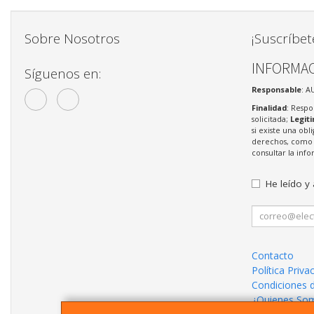
Sobre Nosotros
¡Suscríbet
INFORMAC
Síguenos en:
Responsable
: A
Finalidad
: Respo
solicitada;
Legit
si existe una obl
derechos, como s
consultar la in
He leído y
Contacto
Política Priva
Condiciones 
¿Quienes So