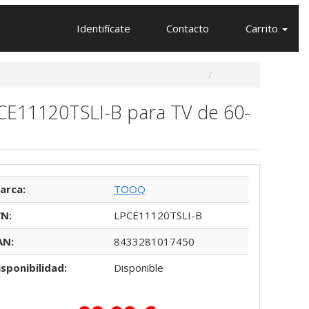
Identifícate
Contacto
Carrito
PCE11120TSLI-B para TV de 60-
arca:
TOOQ
/N:
LPCE11120TSLI-B
AN:
8433281017450
isponibilidad:
Disponible