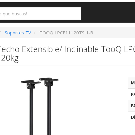
Soportes TV
TOOQ LPCE11120TSLI-B
echo Extensible/ Inclinable TooQ L
120kg
M
P
E
D