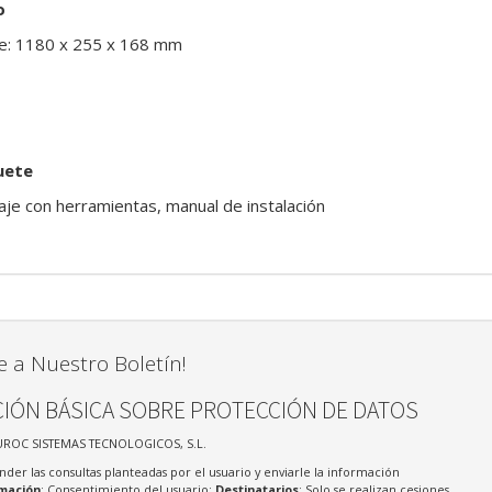
o
e: 1180 x 255 x 168 mm
uete
aje con herramientas, manual de instalación
e a Nuestro Boletín!
IÓN BÁSICA SOBRE PROTECCIÓN DE DATOS
UROC SISTEMAS TECNOLOGICOS, S.L.
nder las consultas planteadas por el usuario y enviarle la información
imación
: Consentimiento del usuario;
Destinatarios
: Solo se realizan cesiones