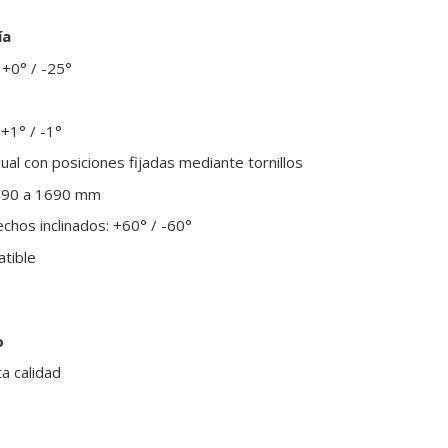
ía
 +0° / -25°
 +1° / -1°
ual con posiciones fijadas mediante tornillos
1090 a 1690 mm
chos inclinados: +60° / -60°
atible
o
ta calidad