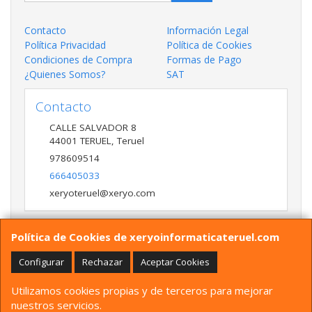
Contacto
Información Legal
Política Privacidad
Política de Cookies
Condiciones de Compra
Formas de Pago
¿Quienes Somos?
SAT
Contacto
CALLE SALVADOR 8
44001
TERUEL
,
Teruel
978609514
666405033
xeryoteruel@xeryo.com
Política de Cookies de xeryoinformaticateruel.com
Horario
LUNES A VIERNES 9:30 A 13:30 17:00 a 20:00 Y
Configurar
Rechazar
Aceptar Cookies
SÁBADO 10:00 A 13:30
Utilizamos cookies propias y de terceros para mejorar
nuestros servicios.