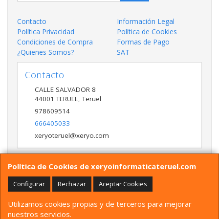
Contacto
Información Legal
Política Privacidad
Política de Cookies
Condiciones de Compra
Formas de Pago
¿Quienes Somos?
SAT
Contacto
CALLE SALVADOR 8
44001
TERUEL
,
Teruel
978609514
666405033
xeryoteruel@xeryo.com
Política de Cookies de xeryoinformaticateruel.com
Horario
LUNES A VIERNES 9:30 A 13:30 17:00 a 20:00 Y
Configurar
Rechazar
Aceptar Cookies
SÁBADO 10:00 A 13:30
Utilizamos cookies propias y de terceros para mejorar
nuestros servicios.