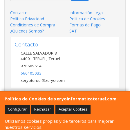
Contacto
Información Legal
Política Privacidad
Política de Cookies
Condiciones de Compra
Formas de Pago
¿Quienes Somos?
SAT
Contacto
CALLE SALVADOR 8
44001
TERUEL
,
Teruel
978609514
666405033
xeryoteruel@xeryo.com
Política de Cookies de xeryoinformaticateruel.com
Horario
LUNES A VIERNES 9:30 A 13:30 17:00 a 20:00 Y
Configurar
Rechazar
Aceptar Cookies
SÁBADO 10:00 A 13:30
Utilizamos cookies propias y de terceros para mejorar
nuestros servicios.