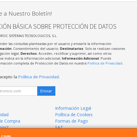
e a Nuestro Boletín!
IÓN BÁSICA SOBRE PROTECCIÓN DE DATOS
UROC SISTEMAS TECNOLOGICOS, S.L.
nder las consultas planteadas por el usuario y enviarle la información
imación
: Consentimiento del usuario;
Destinatarios
: Solo se realizan cesiones
igación legal;
Derechos
: Acceder, rectificar y suprimir, así como otros
e indica en la información adicional;
Información Adicional
: Puede
formación completa de Protección de Datos en nuestra
Política de Privacidad
.
 acepto la
Política de Privacidad
.
Enviar
Información Legal
cidad
Política de Cookies
de Compra
Formas de Pago
mos?
SAT
l.com