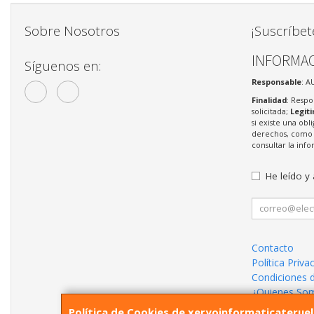
Sobre Nosotros
¡Suscríbet
INFORMAC
Síguenos en:
Responsable
: A
Finalidad
: Respo
solicitada;
Legit
si existe una obl
derechos, como s
consultar la in
He leído y
Contacto
Política Priva
Condiciones 
¿Quienes So
Política de Cookies de xeryoinformaticaterue