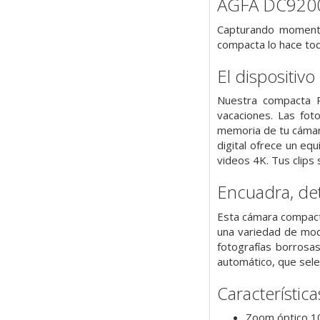
AGFA DC9200
Capturando momento
compacta lo hace tod
El dispositivo
Nuestra compacta R
vacaciones. Las fot
memoria de tu cámara
digital ofrece un eq
videos 4K. Tus clips s
Encuadra, det
Esta cámara compacta 
una variedad de mod
fotografías borrosa
automático, que selec
Característica
Zoom óptico 1