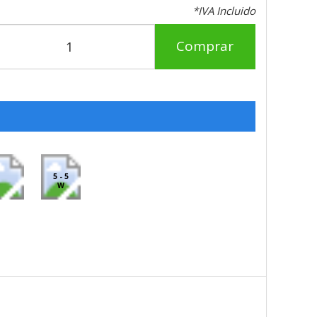
*IVA Incluido
Comprar
5 - 5
W