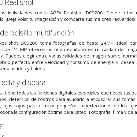
 Realishot
s inolvidables con la AGFA Realishot DC9200. Desde fotos 
o. ¡Deja volar tu imaginación y comparte tus mejores recuerdos!
 de bolsillo multifunción
ealishot DC9200 toma fotografías de hasta 24MP. Ideal par
os de 24 MP ofrecen un buen equilibrio entre calidad de imag
. Puedes elegir entre varias calidades de imagen: suave, norma
uilibrio perfecto entre velocidad y consumo de energía. Si desea 
erán nítidos y fluidos.
ecta y dispara
tiene todas las funciones digitales esenciales que necesitas para 
os: detección de rostros para ayudarlo a encuadrar sus tomas c
s; ojos rojos para eliminar pequeñas imperfecciones de los oj
ciona la configuración óptima para usted. Fotografía, filma y deja
s:
0x