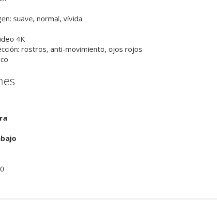
n: suave, normal, vívida
ideo 4K
ción: rostros, anti-movimiento, ojos rojos
ico
nes
ra
bajo
60