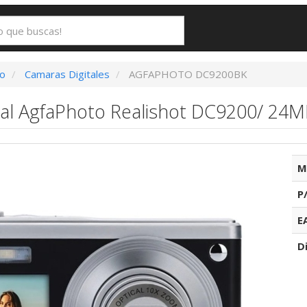
eo
Camaras Digitales
AGFAPHOTO DC9200BK
tal AgfaPhoto Realishot DC9200/ 24M
M
P
E
D