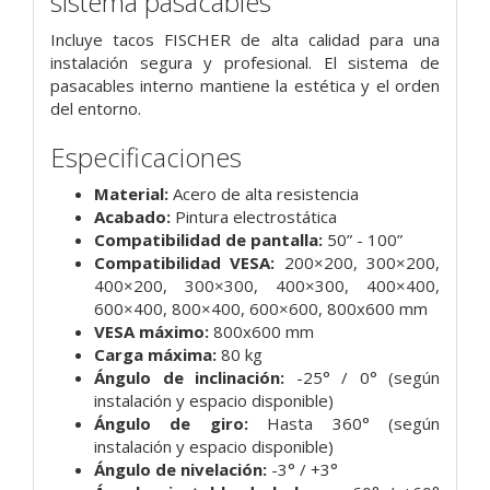
sistema pasacables
Incluye tacos FISCHER de alta calidad para una
instalación segura y profesional. El sistema de
pasacables interno mantiene la estética y el orden
del entorno.
Especificaciones
Material:
Acero de alta resistencia
Acabado:
Pintura electrostática
Compatibilidad de pantalla:
50” - 100”
Compatibilidad VESA:
200×200, 300×200,
400×200, 300×300, 400×300, 400×400,
600×400, 800×400, 600×600, 800x600 mm
VESA máximo:
800x600 mm
Carga máxima:
80 kg
Ángulo de inclinación:
-25° / 0° (según
instalación y espacio disponible)
Ángulo de giro:
Hasta 360° (según
instalación y espacio disponible)
Ángulo de nivelación:
-3° / +3°