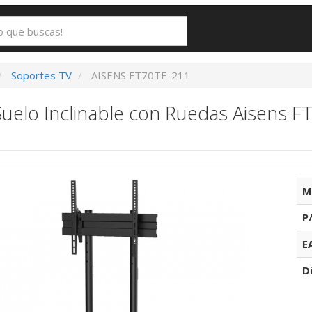
Soportes TV
AISENS FT70TE-211
uelo Inclinable con Ruedas Aisens F
M
P
E
D