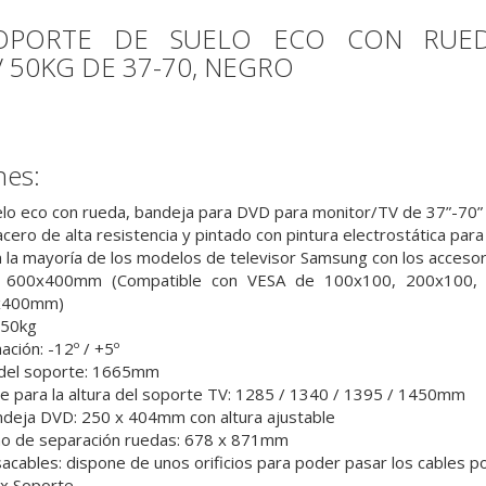
SOPORTE DE SUELO ECO CON RUED
 50KG DE 37-70, NEGRO
nes:
lo eco con rueda, bandeja para DVD para monitor/TV de 37”-70”
cero de alta resistencia y pintado con pintura electrostática par
 la mayoría de los modelos de televisor Samsung con los accesorio
 600x400mm (Compatible con VESA de 100x100, 200x100, 
x400mm)
 50kg
ación: -12º / +5º
 del soporte: 1665mm
e para la altura del soporte TV: 1285 / 1340 / 1395 / 1450mm
deja DVD: 250 x 404mm con altura ajustable
 de separación ruedas: 678 x 871mm
cables: dispone de unos orificios para poder pasar los cables por 
 x Soporte