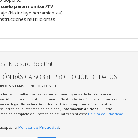
 suelo para monitor/TV
taje (No incluye herramientas)
nstrucciones multi idiomas
e a Nuestro Boletín!
IÓN BÁSICA SOBRE PROTECCIÓN DE DATOS
UROC SISTEMAS TECNOLOGICOS, S.L.
nder las consultas planteadas por el usuario y enviarle la información
imación
: Consentimiento del usuario;
Destinatarios
: Solo se realizan cesiones
igación legal;
Derechos
: Acceder, rectificar y suprimir, así como otros
e indica en la información adicional;
Información Adicional
: Puede
formación completa de Protección de Datos en nuestra
Política de Privacidad
.
 acepto la
Política de Privacidad
.