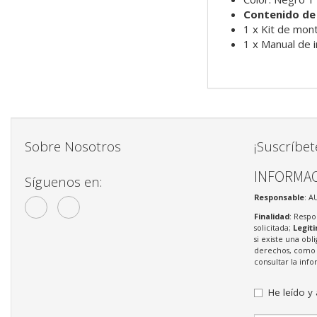
Contenido de
1 x Kit de mon
1 x Manual de i
Sobre Nosotros
¡Suscríbet
INFORMAC
Síguenos en:
Responsable
: A
Finalidad
: Respo
solicitada;
Legit
si existe una obl
derechos, como s
consultar la in
He leído y