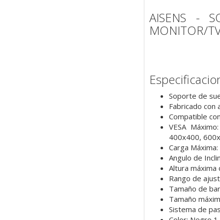
AISENS - 
MONITOR/TV
Especificacio
Soporte de sue
Fabricado con a
Compatible con
VESA Máximo:
400x400, 600
Carga Máxima:
Angulo de Inclin
Altura máxima
Rango de ajust
Tamaño de ban
Tamaño máximo
Sistema de pasa
Color: Negro 1