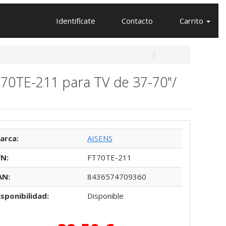
Identifícate
Contacto
Carrito
T70TE-211 para TV de 37-70"/
arca:
AISENS
/N:
FT70TE-211
AN:
8436574709360
isponibilidad:
Disponible