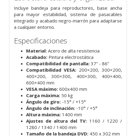
Incluye bandeja para reproductores, base ancha
para mayor estabilidad, sistema de pasacables
integrado y acabado negro-marrón para adaptarse
a cualquier entorno.
Especificaciones
Material:
Acero de alta resistencia
Acabado:
Pintura electrostática
Compatibilidad de pantalla:
37” - 86”
Compatibilidad VESA:
200×200, 300×200,
400×200, 300×300, 400×300, 400×400,
600×400 mm
VESA máximo:
600x400 mm
Carga máxima:
50 kg
Ángulo de giro:
-15° / +15°
Ángulo de inclinación:
-10° / +5°
Altura máxima:
1400 mm
Ajustes de altura del TV:
1160 / 1220 /
1280 / 1340 / 1400 mm
Tamaño de la bandeja DVD:
450 x 302 mm