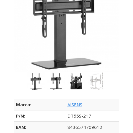
Marca:
AISENS
P/N:
DT55S-217
EAN:
8436574709612