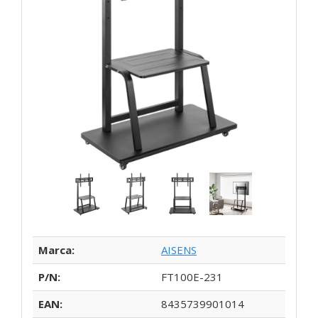
Marca:
AISENS
P/N:
FT100E-231
EAN:
8435739901014