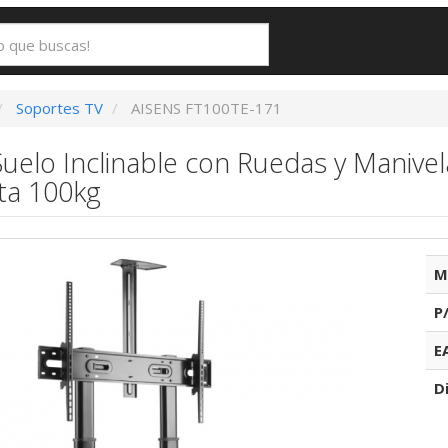
Soportes TV
AISENS FT100TE-171
uelo Inclinable con Ruedas y Manive
ta 100kg
M
P
E
D