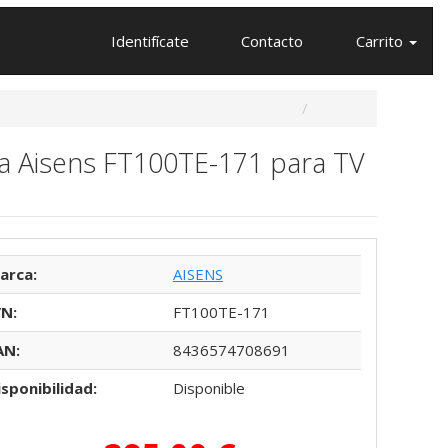
Identifícate
Contacto
Carrito
la Aisens FT100TE-171 para TV
arca:
AISENS
/N:
FT100TE-171
AN:
8436574708691
isponibilidad:
Disponible