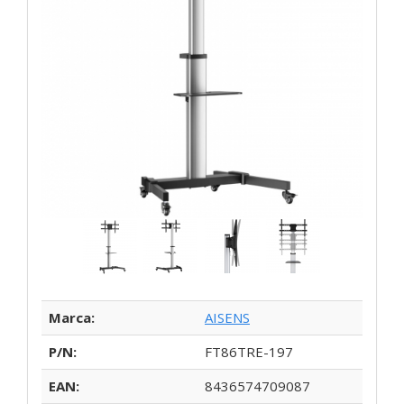
Marca:
AISENS
P/N:
FT86TRE-197
EAN:
8436574709087