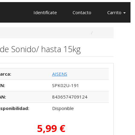
Identifícate
Contacto
Carrito
de Sonido/ hasta 15kg
arca:
AISENS
/N:
SPK02U-191
AN:
8436574709124
isponibilidad:
Disponible
5,99 €