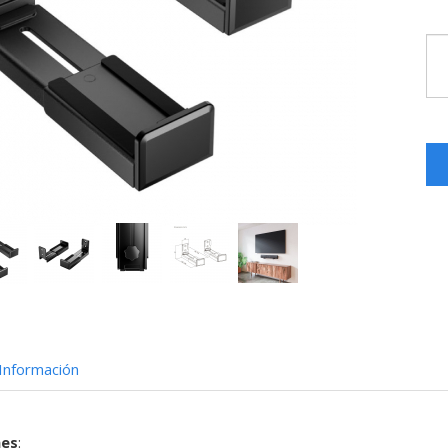
Información
nes
: