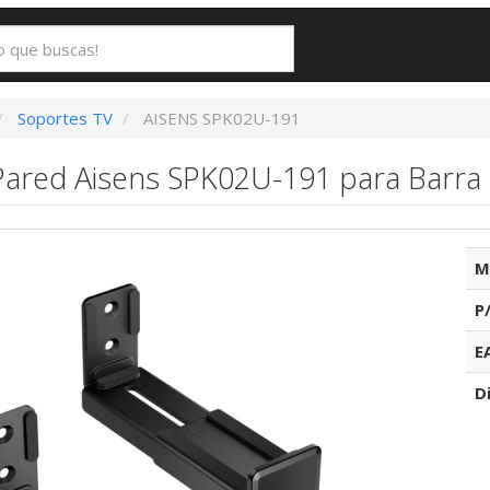
Soportes TV
AISENS SPK02U-191
Pared Aisens SPK02U-191 para Barra 
M
P
E
D