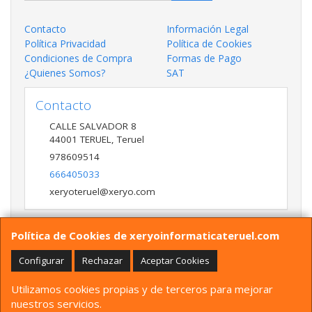
Contacto
Información Legal
Política Privacidad
Política de Cookies
Condiciones de Compra
Formas de Pago
¿Quienes Somos?
SAT
Contacto
CALLE SALVADOR 8
44001
TERUEL
,
Teruel
978609514
666405033
xeryoteruel@xeryo.com
Política de Cookies de xeryoinformaticateruel.com
Horario
LUNES A VIERNES 9:30 A 13:30 17:00 a 20:00 Y
Configurar
Rechazar
Aceptar Cookies
SÁBADO 10:00 A 13:30
Utilizamos cookies propias y de terceros para mejorar
nuestros servicios.