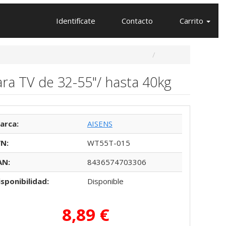
Identifícate
Contacto
Carrito
ra TV de 32-55"/ hasta 40kg
arca:
AISENS
/N:
WT55T-015
AN:
8436574703306
isponibilidad:
Disponible
8,89 €