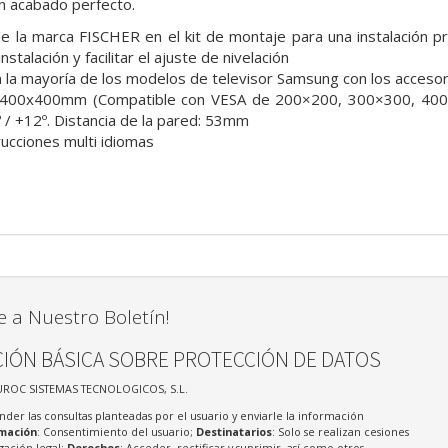
un acabado perfecto.
de la marca FISCHER en el kit de montaje para una instalación p
instalación y facilitar el ajuste de nivelación
 la mayoría de los modelos de televisor Samsung con los accesorio
400x400mm (Compatible con VESA de 200×200, 300×300, 400×
2º / +12º. Distancia de la pared: 53mm
rucciones multi idiomas
e a Nuestro Boletín!
IÓN BÁSICA SOBRE PROTECCIÓN DE DATOS
UROC SISTEMAS TECNOLOGICOS, S.L.
nder las consultas planteadas por el usuario y enviarle la información
imación
: Consentimiento del usuario;
Destinatarios
: Solo se realizan cesiones
igación legal;
Derechos
: Acceder, rectificar y suprimir, así como otros