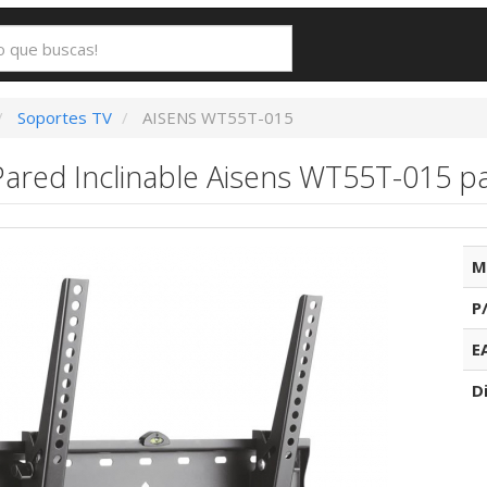
Soportes TV
AISENS WT55T-015
ared Inclinable Aisens WT55T-015 pa
M
P
E
D