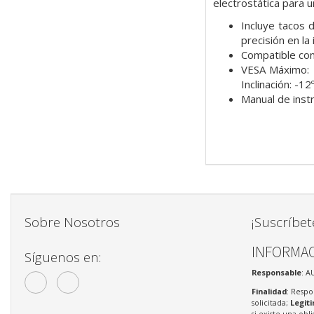
electrostática para 
Incluye tacos 
precisión en la 
Compatible con
VESA Máximo: 
Inclinación: -1
Manual de inst
Sobre Nosotros
¡Suscríbet
INFORMAC
Síguenos en:
Responsable
: A
Finalidad
: Respo
solicitada;
Legit
si existe una obl