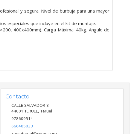
rofesional y segura. Nivel de burbuja para una mayor
s especiales que incluye en el kit de montaje.
200, 400x400mm). Carga Máxima: 40kg. Angulo de
Contacto
CALLE SALVADOR 8
44001
TERUEL
,
Teruel
978609514
666405033
xeryoteruel@xeryo.com