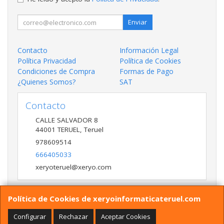
Enviar
Contacto
Información Legal
Política Privacidad
Política de Cookies
Condiciones de Compra
Formas de Pago
¿Quienes Somos?
SAT
Contacto
CALLE SALVADOR 8
44001
TERUEL
,
Teruel
978609514
666405033
xeryoteruel@xeryo.com
Política de Cookies de xeryoinformaticateruel.com
Horario
LUNES A VIERNES 9:30 A 13:30 17:00 a 20:00 Y
Configurar
Rechazar
Aceptar Cookies