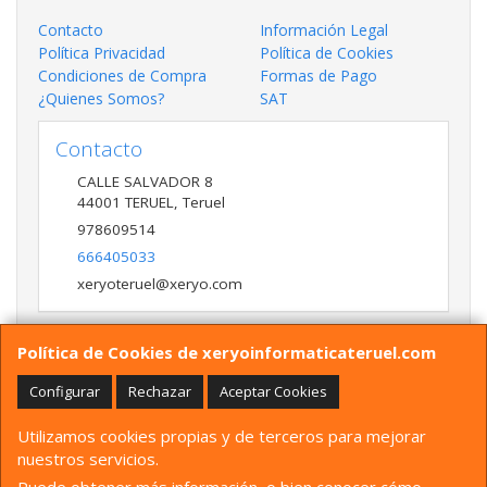
Contacto
Información Legal
Política Privacidad
Política de Cookies
Condiciones de Compra
Formas de Pago
¿Quienes Somos?
SAT
Contacto
CALLE SALVADOR 8
44001
TERUEL
,
Teruel
978609514
666405033
xeryoteruel@xeryo.com
Política de Cookies de xeryoinformaticateruel.com
Horario
LUNES A VIERNES 9:30 A 13:30 17:00 a 20:00 Y
Configurar
Rechazar
Aceptar Cookies
SÁBADO 10:00 A 13:30
Utilizamos cookies propias y de terceros para mejorar
nuestros servicios.