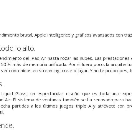
endimiento brutal, Apple Intelligence y gráficos avanzados con tr
odo lo alto.
rendimiento del iPad Air hasta rozar las nubes. Las prestaciones 
n 50 % más de memoria unificada. Por si fuera poco, la arquitec
, ver contenidos en streaming, crear o jugar. Y no te preocupes, 
s.
Liquid Glass, un espectacular diseño que es toda una experi
ad Air. El sistema de ventanas también se ha renovado para hace
 echa partidas a los últimos juegos triple A y atrévete con p
il.
ence.