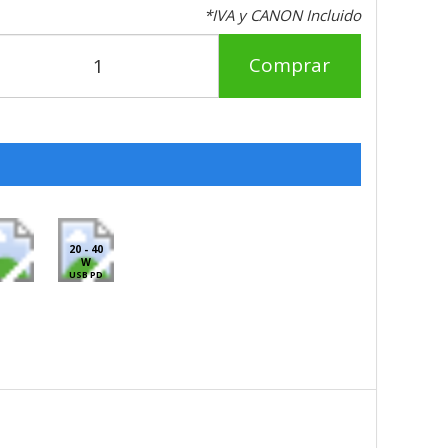
*IVA y CANON Incluido
Comprar
20 - 40
W
USB PD