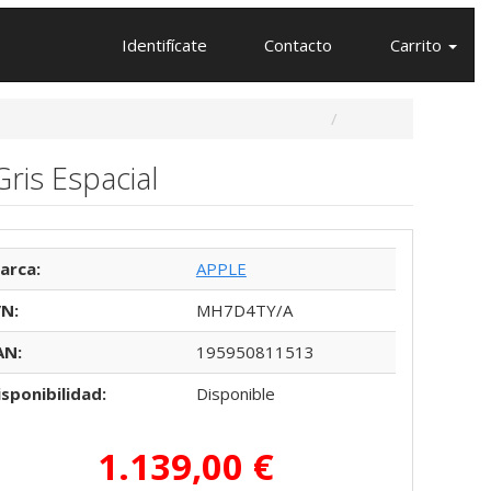
Identifícate
Contacto
Carrito
Gris Espacial
arca:
APPLE
/N:
MH7D4TY/A
AN:
195950811513
isponibilidad:
Disponible
1.139,00 €