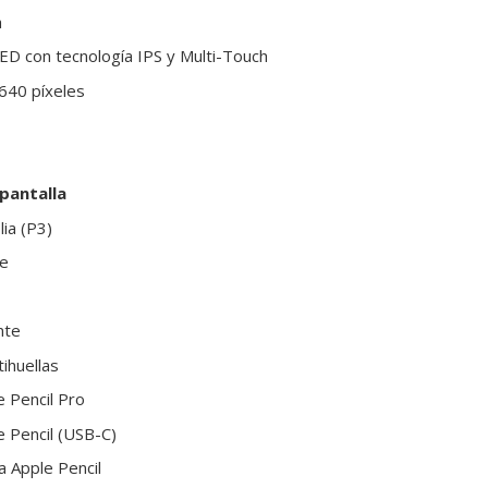
a
ED con tecnología IPS y Multi-Touch
640 píxeles
 pantalla
ia (P3)
ne
nte
ihuellas
 Pencil Pro
 Pencil (USB-C)
a Apple Pencil