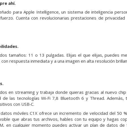
pre ahí.
señado para Apple Intelligence, un sistema de inteligencia pers
esfuerzo. Cuenta con revolucionarias prestaciones de privacid
.
li­dades.
 dos tamaños: 11 o 13 pulgadas. Elijas el que elijas, puedes met
a con respuesta inmediata y a una imagen en alta resolución brillan
s.
dos en streaming y trabaja donde quieras gracias al nuevo chip
dad de las tecnologías Wi‑Fi 7,8 Bluetooth 6 y Thread. Además,
sitivos con USB‑C.
atos móviles C1X ofrece un incremento de velocidad del 50 % 
sible que abras tus archivos, hables con tu equipo y hagas co
IM, en cualquier momento puedes activar un plan de datos de 