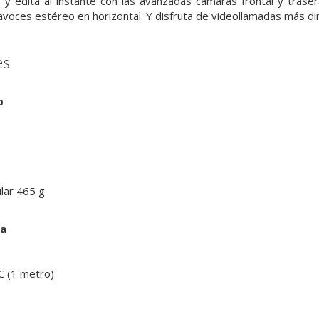
y edita al instante con las avanzadas cámaras frontal y trase
tavoces estéreo en horizontal. Y disfruta de videollamadas más d
es
o
ular
465 g
ja
C (1 metro)