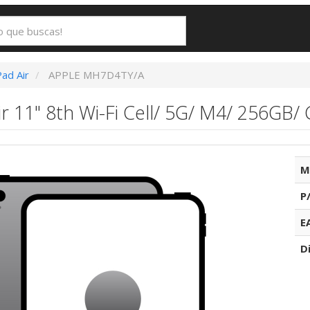
Pad Air
APPLE MH7D4TY/A
r 11" 8th Wi-Fi Cell/ 5G/ M4/ 256GB/ 
M
P
E
D