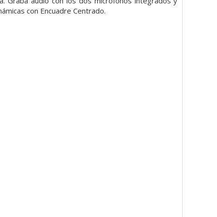
ra. Graba audio con los dos micrófonos integrados y
inámicas con Encuadre Centrado.