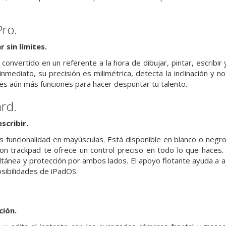
Pro.
r sin límites.
 convertido en un referente a la hora de dibujar, pintar, escribir
nmediato, su precisión es milimétrica, detecta la inclinación y n
nes aún más funciones para hacer despuntar tu talento.
rd.
scribir.
 funcionalidad en mayúsculas. Está disponible en blanco o negro 
con trackpad te ofrece un control preciso en todo lo que haces. 
tánea y protección por ambos lados. El apoyo flotante ayuda a aju
sibili­dades de iPadOS.
ción.