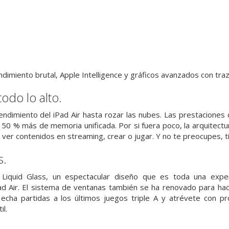
endimiento brutal, Apple Intelligence y gráficos avanzados con tr
odo lo alto.
rendimiento del iPad Air hasta rozar las nubes. Las prestaciones 
n 50 % más de memoria unificada. Por si fuera poco, la arquitec
, ver contenidos en streaming, crear o jugar. Y no te preocupes, 
s.
Liquid Glass, un espectacular diseño que es toda una experi
ad Air. El sistema de ventanas también se ha renovado para hace
 echa partidas a los últimos juegos triple A y atrévete con p
il.