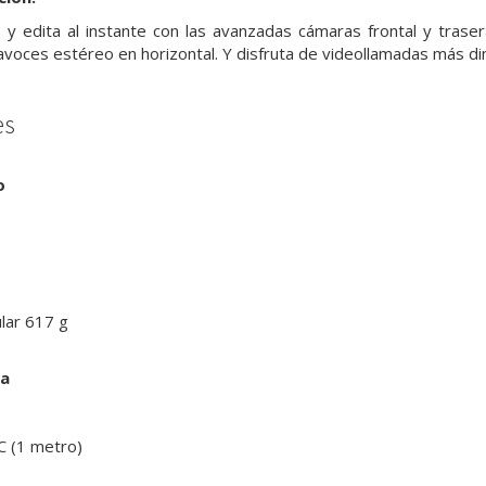
y edita al instante con las avanzadas cámaras frontal y trase
tavoces estéreo en horizontal. Y disfruta de videollamadas más d
es
o
ular
617 g
ja
C (1 metro)