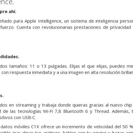
ence.
pre ahí.
señado para Apple Intelligence, un sistema de inteligencia pers
esfuerzo. Cuenta con revolucionarias prestaciones de privacid
.
li­dades.
 dos tamaños: 11 o 13 pulgadas. Elijas el que elijas, puedes met
a con respuesta inmediata y a una imagen en alta resolución brillan
s.
dos en streaming y trabaja donde quieras gracias al nuevo chip
dad de las tecnologías Wi‑Fi 7,8 Bluetooth 6 y Thread. Además,
sitivos con USB‑C.
atos móviles C1X ofrece un incremento de velocidad del 50 % 
sible que abras tus archivos, hables con tu equipo y hagas co