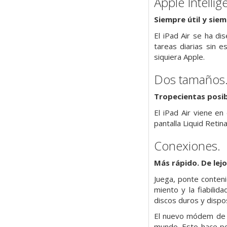
Apple Intellig
Siempre útil y siem
El iPad Air se ha di
tareas diarias sin 
siquiera Apple.
Dos tamaños
Tropecientas posibi
El iPad Air viene en
pantalla Liquid Retin
Conexiones.
Más rápido. De lejo
Juega, ponte conteni
miento y la fiabili
discos duros y dispo
El nuevo módem de d
mundo. Esto hace po