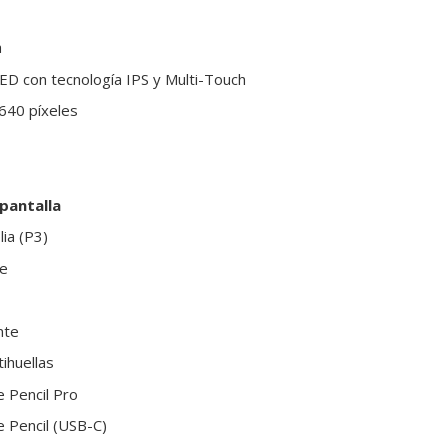
a
ED con tecnología IPS y Multi-Touch
640 píxeles
 pantalla
ia (P3)
ne
nte
ihuellas
 Pencil Pro
 Pencil (USB-C)