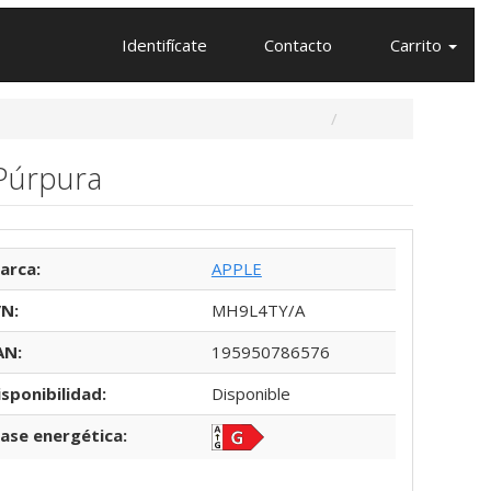
Identifícate
Contacto
Carrito
 Púrpura
arca:
APPLE
/N:
MH9L4TY/A
AN:
195950786576
isponibilidad:
Disponible
lase energética: