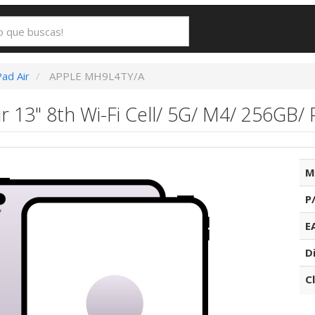
Pad Air
APPLE MH9L4TY/A
ir 13" 8th Wi-Fi Cell/ 5G/ M4/ 256GB/
M
P
E
D
C