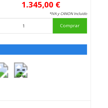
1.345,00 €
*IVA y CANON Incluido
Comprar
20 - 40
W
USB PD