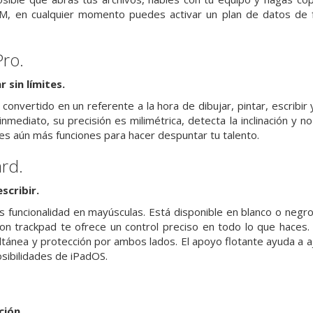
IM, en cualquier momento puedes activar un plan de datos de 
Pro.
r sin límites.
 convertido en un referente a la hora de dibujar, pintar, escribir
nmediato, su precisión es milimétrica, detecta la inclinación y n
nes aún más funciones para hacer despuntar tu talento.
rd.
scribir.
 funcionalidad en mayúsculas. Está disponible en blanco o negro 
con trackpad te ofrece un control preciso en todo lo que haces. 
tánea y protección por ambos lados. El apoyo flotante ayuda a aju
sibili­dades de iPadOS.
ción.