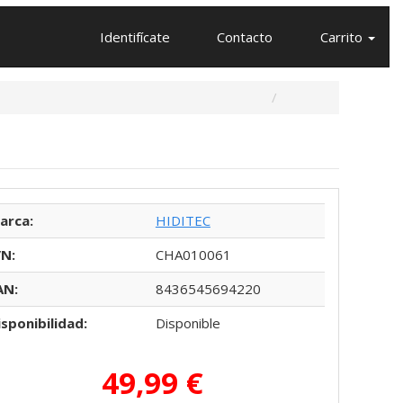
Identifícate
Contacto
Carrito
arca:
HIDITEC
/N:
CHA010061
AN:
8436545694220
isponibilidad:
Disponible
49,99 €