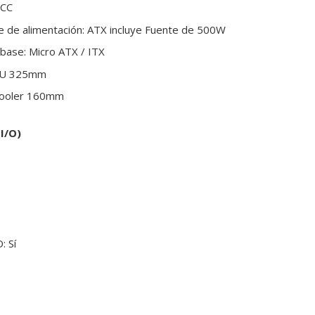
ECC
e de alimentación: ATX incluye Fuente de 500W
 base: Micro ATX / ITX
PU 325mm
cooler 160mm
I/O)
: Sí