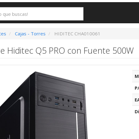
tes
Cajas - Torres
HIDITEC CHA010061
rre Hiditec Q5 PRO con Fuente 500W
M
P
E
D