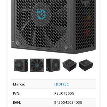
Marca:
HIDITEC
P/N:
PSU010056
EAN:
8436545694008