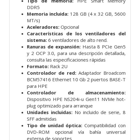
Tipo de memoria:
HPE Smart Memory
DDR5
Memoria incluida:
128 GB (4 x 32 GB, 5600
MT/s)
Aceleradores:
Opcional
Características de los ventiladores del
sistema:
6 ventiladores de alto rend.
Ranuras de expansión:
Hasta 8 PCIe Gen5
y 2 OCP 3.0, para una descripción detallada,
consulta las especificaciones rápidas
Formato:
Rack 2U
Controlador de red:
Adaptador Broadcom
BCM57416 Ethernet 10 Gb 2 puertos BASE-T
para HPE
Controlador de almacenamiento:
Dispositivo HPE NS204i-u Gen11 NVMe hot-
plug optimizado para arranque
Unidades incluidas:
No incluido de serie, 8
SFF admitidas
Tipo de unidad óptica:
Compatibilidad con
DVD-ROM opcional vía bahía universal
externa de soportes