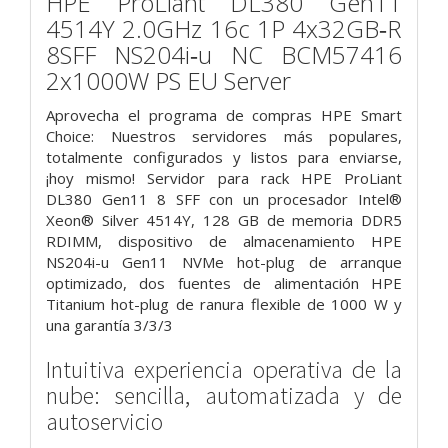
HPE ProLiant DL380 Gen11
4514Y 2.0GHz 16c 1P 4x32GB‑R
8SFF NS204i‑u NC BCM57416
2x1000W PS EU Server
Aprovecha el programa de compras HPE Smart
Choice: Nuestros servidores más populares,
totalmente configurados y listos para enviarse,
¡hoy mismo! Servidor para rack HPE ProLiant
DL380 Gen11 8 SFF con un procesador Intel®
Xeon® Silver 4514Y, 128 GB de memoria DDR5
RDIMM, dispositivo de almacenamiento HPE
NS204i-u Gen11 NVMe hot-plug de arranque
optimizado, dos fuentes de alimentación HPE
Titanium hot-plug de ranura flexible de 1000 W y
una garantía 3/3/3
Intuitiva experiencia operativa de la
nube: sencilla, automatizada y de
autoservicio