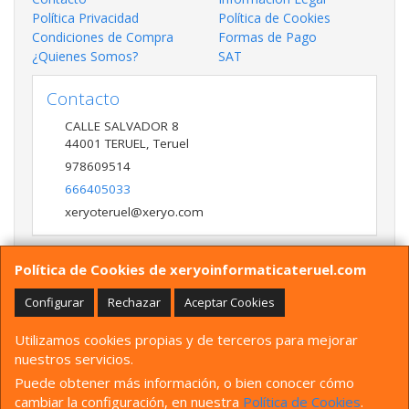
Política Privacidad
Política de Cookies
Condiciones de Compra
Formas de Pago
¿Quienes Somos?
SAT
Contacto
CALLE SALVADOR 8
44001
TERUEL
,
Teruel
978609514
666405033
xeryoteruel@xeryo.com
Política de Cookies de xeryoinformaticateruel.com
Horario
LUNES A VIERNES 9:30 A 13:30 17:00 a 20:00 Y
Configurar
Rechazar
Aceptar Cookies
SÁBADO 10:00 A 13:30
Utilizamos cookies propias y de terceros para mejorar
nuestros servicios.
Puede obtener más información, o bien conocer cómo
CALLE SALVADOR 8, 44001, Teruel, España. -
Tfno
: 978609514
Whatsapp
cambiar la configuración, en nuestra
Política de Cookies
.
666405033